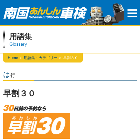
用語集
Glossary
Home
＞
用語集・カテゴリー
＞
早割３０
は
行
早割３０