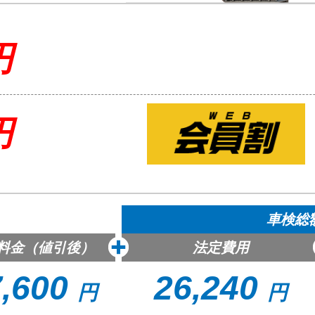
円
円
車検総額
料金（値引後）
法定費用
,600
26,240
円
円