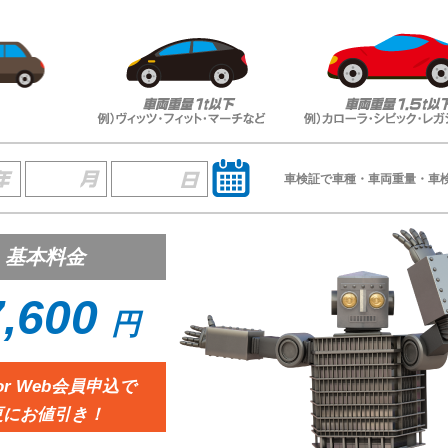
車検証で車種・車両重量・車
基本料金
,600
円
or Web会員申込で
更にお値引き！