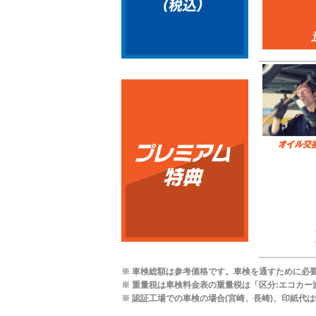
※ 車検総額は参考価格です。車検を通すために必
※ 重量税は車検料金表の重量税は「区分:エコカ
※ 認証工場での車検の場合(宮崎、長崎)、印紙代は軽