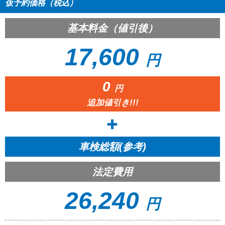
仮予約価格（税込）
基本料金（値引後）
17,600
円
0
円
追加値引き!!!
車検総額(参考)
法定費用
26,240
円