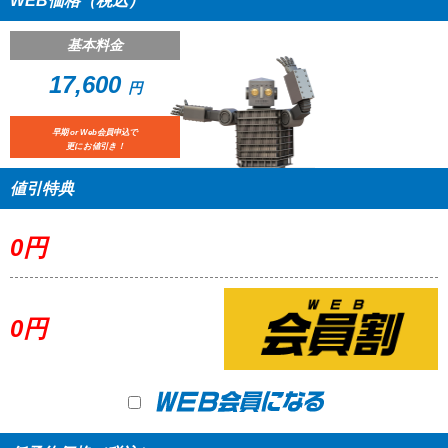
WEB価格（税込）
基本料金
17,600
円
早期 or Web会員申込で
更にお値引き！
値引特典
0
円
0
円