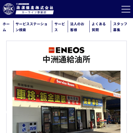
ホー
サービスステーショ
サービ
法人のお
よくある
スタッフ
ム
ン検索
ス
客様
質問
募集
中洲通給油所