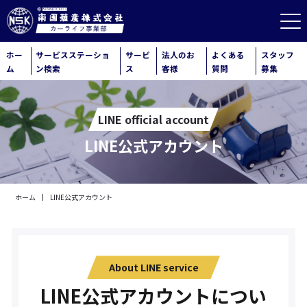
ホー
サービスステーショ
サービ
法人のお
よくある
スタッフ
ム
ン検索
ス
客様
質問
募集
LINE official account
LINE公式アカウント
ホーム
LINE公式アカウント
About LINE service
LINE公式アカウントについ