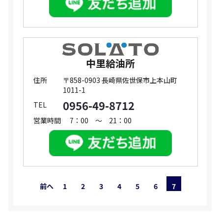
中里給油所
住所
〒858-0903 長崎県佐世保市上本山町
1011-1
0956-49-8712
TEL
営業時間
7：00 ～ 21：00
前へ
1
2
3
4
5
6
7