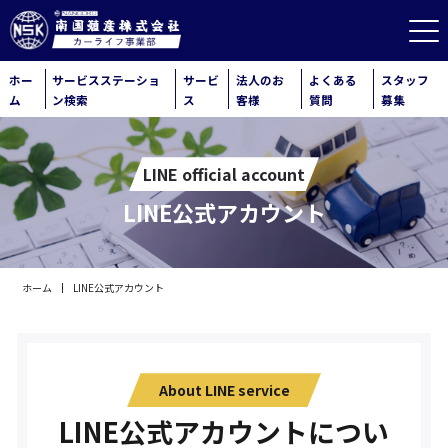
ホー
サービスステーショ
サービ
法人のお
よくある
スタッフ
ム
ン検索
ス
客様
質問
募集
LINE official account
LINE公式アカウント
ホーム
LINE公式アカウント
About LINE service
LINE公式アカウントについ