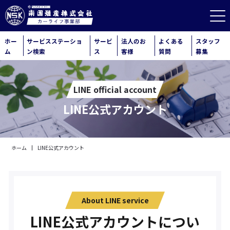
ホー
サービスステーショ
サービ
法人のお
よくある
スタッフ
ム
ン検索
ス
客様
質問
募集
LINE official account
LINE公式アカウント
ホーム
LINE公式アカウント
About LINE service
LINE公式アカウントについ