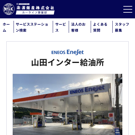
ホー
サービスステーショ
サービ
法人のお
よくある
スタッフ
ム
ン検索
ス
客様
質問
募集
山田インター給油所