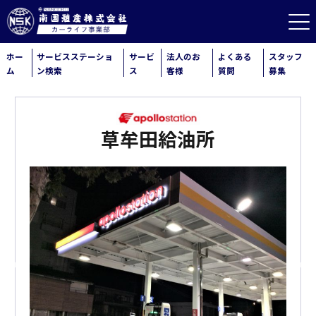
ホー
サービスステーショ
サービ
法人のお
よくある
スタッフ
ム
ン検索
ス
客様
質問
募集
草牟田給油所