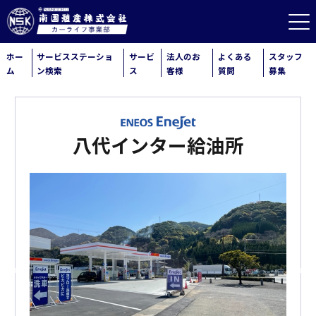
ホー
サービスステーショ
サービ
法人のお
よくある
スタッフ
ム
ン検索
ス
客様
質問
募集
八代インター給油所