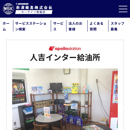
ホー
サービスステーショ
サービ
法人のお
よくある
スタッフ
ム
ン検索
ス
客様
質問
募集
人吉インター給油所