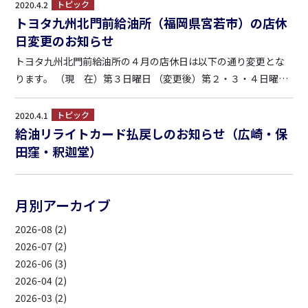
に、以下の通り訂正させて頂きます。 （プレオープン） ４月２
トピック
2020.4.2
日～４月１１日 8：00～18：00 （グランドオー...
トヨタ九州北門前給油所（福岡県宮若市）の店休
日変更のお知らせ
トヨタ九州北門前給油所の４月の店休日は以下の通り変更とな
ります。 （現 在）第３日曜日 （変更後）第２・３・４日曜日
営業時間については変更ございません。 （営業時間） ・平
日 7:00～20:00 ・土日祝 7:00～19:00
トピック
2020.4.1
給油リライトカード払戻しのお知らせ（広崎・保
田窪・釈迦堂）
月別アーカイブ
2026-08 (2)
2026-07 (2)
2026-06 (3)
2026-04 (2)
2026-03 (2)