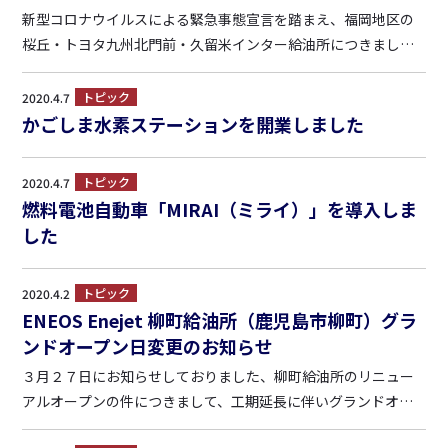
新型コロナウイルスによる緊急事態宣言を踏まえ、福岡地区の
桜丘・トヨタ九州北門前・久留米インター給油所につきまして
は、4月18日より営業時間を以下の通り短縮して営業させて頂き
ます。 お客様のご理解を賜りますよう、何卒、お願い申し上げ
トピック
2020.4.7
ます。 ■桜丘給油所（福岡市博多区浦田2-22-22） ...
かごしま水素ステーションを開業しました
トピック
2020.4.7
燃料電池自動車「MIRAI（ミライ）」を導入しま
した
トピック
2020.4.2
ENEOS Enejet 柳町給油所（鹿児島市柳町）グラ
ンドオープン日変更のお知らせ
３月２７日にお知らせしておりました、柳町給油所のリニュー
アルオープンの件につきまして、工期延長に伴いグランドオー
プン日が変更となりました。 深くお詫び申し上げますととも