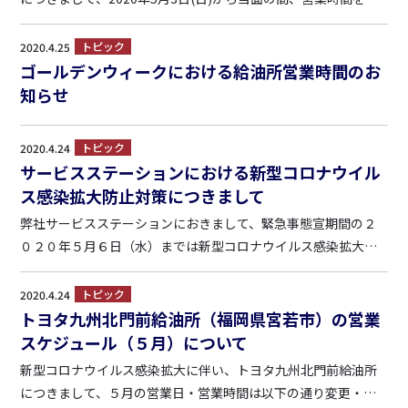
下の通り短縮して営業させて頂きます。 お客様のご理解を賜り
ますよう、何卒、お願い申し上げます。 （5月3日～） ■隼人給
トピック
2020.4.25
油所（鹿児島県霧島市隼人町内516-4） 7...
ゴールデンウィークにおける給油所営業時間のお
知らせ
トピック
2020.4.24
サービスステーションにおける新型コロナウイル
ス感染拡大防止対策につきまして
弊社サービスステーションにおきまして、緊急事態宣期間の２
０２０年５月６日（水）までは新型コロナウイルス感染拡大防
止のため、 以下の対策を講じさせて頂きますので、何卒、ご了
承頂けますようお願い申し上げます。 （新型コロナウイルス感
トピック
2020.4.24
染拡大防止対策） ・スタッフによる車内の灰皿清掃・ゴミ捨て
トヨタ九州北門前給油所（福岡県宮若市）の営業
の自...
スケジュール（５月）について
新型コロナウイルス感染拡大に伴い、トヨタ九州北門前給油所
につきまして、５月の営業日・営業時間は以下の通り変更・短