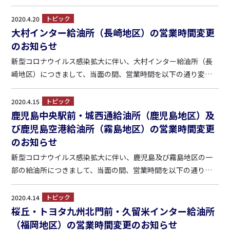
縮して営業させて頂きます。 お客様のご理解を賜りますよう、
何卒、お願い申し上げます。 ■トヨタ九州北門前給油所（福岡
トピック
2020.4.20
県宮若市四郎丸1579-3） 5月1日（金）~2日（土） ...
大村インター給油所（長崎地区）の営業時間変更
のお知らせ
新型コロナウイルス感染拡大に伴い、大村インター給油所（長
崎地区）につきまして、当面の間、営業時間を以下の通り変
更・短縮して営業させて頂きます。 お客様のご理解を賜ります
よう、何卒、お願い申し上げます。 （4月25日から） ■大村イ
トピック
2020.4.15
ンター給油所（長崎県大村市池田2-336-1） 月~金...
鹿児島中央駅前・城西通給油所（鹿児島地区）及
び鹿児島空港給油所（霧島地区）の営業時間変更
のお知らせ
新型コロナウイルス感染拡大に伴い、鹿児島及び霧島地区の一
部の給油所につきまして、当面の間、営業時間を以下の通り短
縮して営業させて頂きます。 お客様のご理解を賜りますよう、
何卒、お願い申し上げます。 （4月16日から） ■鹿児島空港給
トピック
2020.4.14
油所（霧島市溝辺町麓２８７－１） 7:00～20:0...
桜丘・トヨタ九州北門前・久留米インター給油所
（福岡地区）の営業時間変更のお知らせ