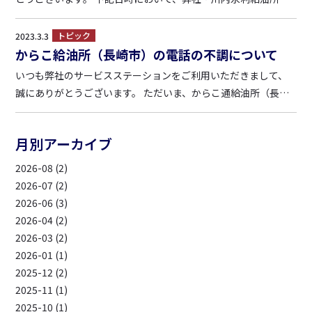
（川内車検センター含む）にて電話線工事が行われますので、
一時的に電話が繋がりにくい時間帯が発生します。 ■電話線工
トピック
2023.3.3
事日程 4/5（水） 10：00～12：00 お客様に...
からこ給油所（長崎市）の電話の不調について
いつも弊社のサービスステーションをご利用いただきまして、
誠にありがとうございます。 ただいま、からこ通給油所（長崎
県諫早市松里町1683-1／Tel.0957-28-0662）は電話回線の不調
により電話が繋がりにくくなっております。 復旧し次第、こち
月別アーカイブ
らを更新いたします。 お客様には大変...
2026-08 (2)
2026-07 (2)
2026-06 (3)
2026-04 (2)
2026-03 (2)
2026-01 (1)
2025-12 (2)
2025-11 (1)
2025-10 (1)