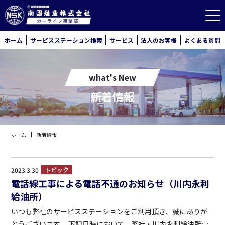
ホーム
サービスステーション検索
サービス
法人のお客様
よくある質問
what's New
新着情報
ホーム
新着情報
トピック
2023.3.30
電話線工事による電話不通のお知らせ（川内永利
給油所）
いつも弊社のサービスステーションをご利用頂き、誠にありが
とうございます。 下記日時において、弊社・川内永利給油所