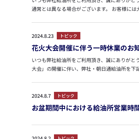
いつも弊社給油所をご利用頂き、誠にありがとうございます。 台風10号接近の影響により
通常とは異なる場合がございます。 お客様には大変ご迷惑をお掛けしますが、何卒ご理解の程よろしくお願い申し上げ
ます。
2024.8.23
トピック
花火大会開催に伴う一時休業のお
いつも弊社給油所をご利用頂き、誠にありがとうございます。 8/24に開催される「かごし
大会」の開催に伴い、弊社・朝日通給油所を下記の通り一時休業させて
4年8月24日（土） 17:30～21:30 ※状況...
2024.8.7
トピック
お盆期間中における給油所営業時
2024.8.2
トピック