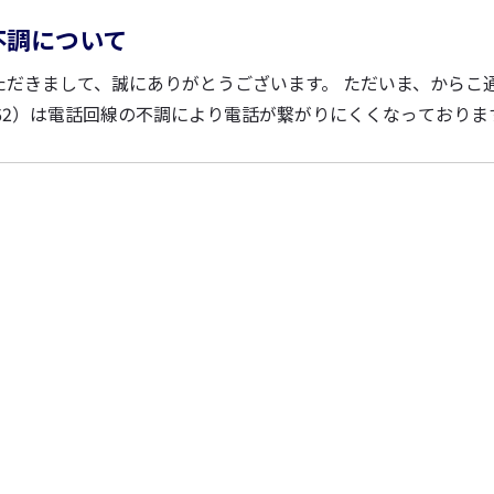
不調について
誠にありがとうございます。 ただいま、からこ通給油所
28-0662）は電話回線の不調により電話が繋がりにくくなっておりま
様には大変...