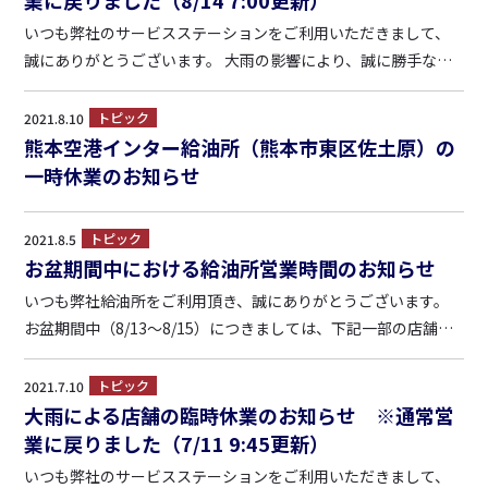
業に戻りました（8/14 7:00更新）
いつも弊社のサービスステーションをご利用いただきまして、
誠にありがとうございます。 大雨の影響により、誠に勝手なが
ら、以下の通り臨時休業させて頂いている店舗がございます。
なお、臨時休業店舗の状況に変更がある場合は、随時、こちら
トピック
2021.8.10
で掲載・更新いたします。 【店舗の臨時休業状況】※8/...
熊本空港インター給油所（熊本市東区佐土原）の
一時休業のお知らせ
トピック
2021.8.5
お盆期間中における給油所営業時間のお知らせ
いつも弊社給油所をご利用頂き、誠にありがとうございます。
お盆期間中（8/13～8/15）につきましては、下記一部の店舗を
除き通常通りの営業とさせていただきます。 ■営業時間に変更
がある店舗 （鹿児島地区） ・南栄給油所 8/13（金） 7：00～
トピック
2021.7.10
19：00 8/14（土） 7：...
大雨による店舗の臨時休業のお知らせ ※通常営
業に戻りました（7/11 9:45更新）
いつも弊社のサービスステーションをご利用いただきまして、