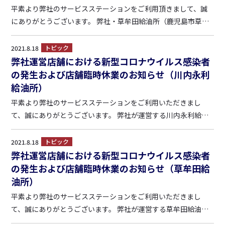
平素より弊社のサービスステーションをご利用頂きまして、誠
にありがとうございます。 弊社・草牟田給油所（鹿児島市草牟
田2-11-6 ）の営業時間について、人員不足に伴いまして、2021
年8月31日（予定）まで営業時間を短縮させて頂きます。
トピック
2021.8.18
（期 間）2021年8月21日～2021年8月3...
弊社運営店舗における新型コロナウイルス感染者
の発生および店舗臨時休業のお知らせ（川内永利
給油所）
平素より弊社のサービスステーションをご利用いただきまし
て、誠にありがとうございます。 弊社が運営する川内永利給油
所（鹿児島県薩摩川内市永利町766-1）においてコロナウイルス
の感染者が発生したことにより、全スタッフのPCR検査及び接
トピック
2021.8.18
触の可能性がある店内及び経路等の消毒作業のため、本日（8/1
弊社運営店舗における新型コロナウイルス感染者
8...
の発生および店舗臨時休業のお知らせ（草牟田給
油所）
平素より弊社のサービスステーションをご利用いただきまし
て、誠にありがとうございます。 弊社が運営する草牟田給油所
（鹿児島市草牟田2-11-6 ）においてコロナウイルスの感染者が