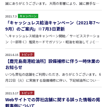
誠にありがとうございます。 大雨の影響により、誠に勝手なが
ら、以下の通り臨時休業させて頂いている店舗がございます。
なお、臨時休業店舗の状況に変更がある場合は、随時、こちら
キャンペーン
2021.7.3
で掲載・更新いたします。 【店舗の臨時休業状況】※7/...
「キャッシュレス給油キャンペーン（2021年7～
9月）のご案内」※7月3日更新
＼キャッシュレス給油キャンペーン開始／ サービスステーショ
ン（一部除く）推奨カードでガソリン・軽油を給油してＪＣＢ
ギフトカード（5,000円分）を当てよう！ 【キャンペーン期間】
・第１回 2021年7月1日～7月31日 ・第２回 2021年8月1日～
トピック
2021.6.15
8月31日 ・第３回 2021年...
【鹿児島南港給油所】設備補修に伴う一時休業の
お知らせ
いつも弊社の店舗をご利用いただき、ありがとうございます。 6
月22日（火）に実施する設備補修に伴い、下記給油所につい
て、一時休業させていただきます。 ■鹿児島南港給油所（鹿児
島市新栄町7-11 / Tel.099-812-9555） （6月22日） 18:00～22:0
トピック
2021.5.17
0 一時休...
Webサイトでの弊社店舗に関する誤った情報の掲
載事例について