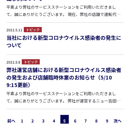
平素より弊社のサービスステーションをご利用いただきまし
て、誠にありがとうございます。 現在、弊社の店舗で運転代行
サービスを行っているかのような情報を、弊社とは関わりのな
い運営者がWebサイトに掲載している事例を確認しておりま
トピック
2021.5.11
す。 弊社では運転代行サービスを提供している店舗はございま
当社における新型コロナウイルス感染者の発生に
せんの...
ついて
トピック
2021.5.8
弊社運営店舗における新型コロナウイルス感染者
の発生および店舗臨時休業のお知らせ（5/10
9:15更新）
平素より弊社のサービスステーションをご利用いただきまし
て、誠にありがとうございます。 弊社が運営するニュー吉田イ
ンター給油所（鹿児島市吉野2-27-23）においてコロナウイルス
の感染者が１名発生したことにより、全スタッフのPCR検査及
前へ
1
2
3
4
5
6
7
8
9
次へ
び接触の可能性がある店内及び経路等の消毒作業のため、本日
（5...