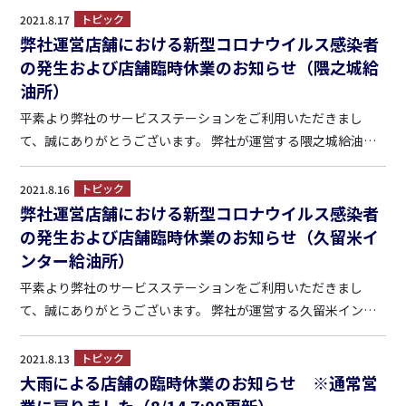
発生したことにより、全スタッフのPCR検査及び接触の可能性
トピック
2021.8.17
がある店内及び経路等の消毒作業のため、明日（8/19）は終日...
弊社運営店舗における新型コロナウイルス感染者
の発生および店舗臨時休業のお知らせ（隈之城給
油所）
平素より弊社のサービスステーションをご利用いただきまし
て、誠にありがとうございます。 弊社が運営する隈之城給油所
（鹿児島県薩摩川内市矢倉町4247-2）においてコロナウイルス
の感染者が１名発生したことにより、全スタッフのPCR検査及
トピック
2021.8.16
び接触の可能性がある店内及び経路等の消毒作業のため、明日
弊社運営店舗における新型コロナウイルス感染者
（8/...
の発生および店舗臨時休業のお知らせ（久留米イ
ンター給油所）
平素より弊社のサービスステーションをご利用いただきまし
て、誠にありがとうございます。 弊社が運営する久留米インタ
ー給油所（福岡県久留米市御井旗崎1-1-12）においてコロナウ
イルスの感染者が１名発生したことにより、全スタッフのPCR
トピック
2021.8.13
検査及び接触の可能性がある店内及び経路等の消毒作業のた
大雨による店舗の臨時休業のお知らせ ※通常営
め、本日...