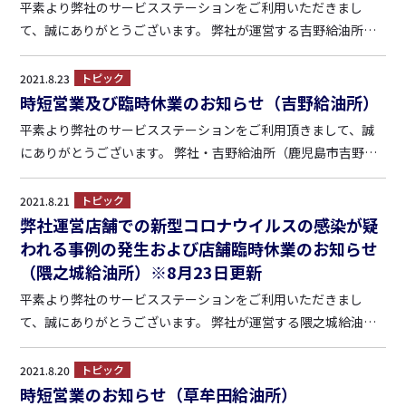
平素より弊社のサービスステーションをご利用いただきまし
て、誠にありがとうございます。 弊社が運営する吉野給油所
（鹿児島市吉野町1549）においてコロナウイルスの感染者が発
生したことにより、全スタッフのPCR検査及び接触の可能性が
トピック
2021.8.23
ある店内及び経路等の消毒作業のため、本日（8/23）は終日臨
時短営業及び臨時休業のお知らせ（吉野給油所）
時休業...
平素より弊社のサービスステーションをご利用頂きまして、誠
にありがとうございます。 弊社・吉野給油所（鹿児島市吉野町1
549）について、人員不足に伴いまして、下記の期間、営業時
間・休業日を変更させて頂きます。 （期 間）2021年8月24
トピック
2021.8.21
日～2021年9月初旬予定 （営業時間）9：00...
弊社運営店舗での新型コロナウイルスの感染が疑
われる事例の発生および店舗臨時休業のお知らせ
（隈之城給油所）※8月23日更新
平素より弊社のサービスステーションをご利用いただきまし
て、誠にありがとうございます。 弊社が運営する隈之城給油所
（鹿児島県薩摩川内市矢倉町4247-2）のスタッフに関し、コロ
ナウイルスの感染が疑われる事例が発生したため、本日（8/2
トピック
2021.8.20
1）より臨時休業させて頂きます。 ※8月23日更新内容 ...
時短営業のお知らせ（草牟田給油所）