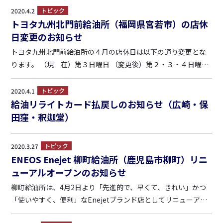
に、以下の通り訂正させて頂きます。 （プレオープン） ４月２
トピック
2020.4.2
日～４月１１日 8：00～18：00 （グランドオー...
トヨタ九州北門前給油所（福岡県宮若市）の店休
日変更のお知らせ
トヨタ九州北門前給油所の４月の店休日は以下の通り変更とな
ります。 （現 在）第３日曜日 （変更後）第２・３・４日曜日
営業時間については変更ございません。 （営業時間） ・平
日 7:00～20:00 ・土日祝 7:00～19:00
トピック
2020.4.1
給油リライトカード払戻しのお知らせ（広崎・保
田窪・釈迦堂）
トピック
2020.3.27
ENEOS Enejet 柳町給油所（鹿児島市柳町）リニ
ューアルオープンのお知らせ
柳町給油所は、4月2日より「先進的で、早くて、きれい」かつ
「使いやすく、便利」なEnejetブランド店としてリニューアル
オープンいたします。 （プレオープン） ４月２日～４月６日