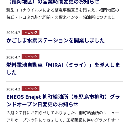
（福岡地区）の営業時間変更のお知らせ
新型コロナウイルスによる緊急事態宣言を踏まえ、福岡地区の
桜丘・トヨタ九州北門前・久留米インター給油所につきまして
は、4月18日より営業時間を以下の通り短縮して営業させて頂き
ます。 お客様のご理解を賜りますよう、何卒、お願い申し上げ
トピック
2020.4.7
ます。 ■桜丘給油所（福岡市博多区浦田2-22-22） ...
かごしま水素ステーションを開業しました
トピック
2020.4.7
燃料電池自動車「MIRAI（ミライ）」を導入しま
した
トピック
2020.4.2
ENEOS Enejet 柳町給油所（鹿児島市柳町）グラ
ンドオープン日変更のお知らせ
３月２７日にお知らせしておりました、柳町給油所のリニュー
アルオープンの件につきまして、工期延長に伴いグランドオー
プン日が変更となりました。 深くお詫び申し上げますととも