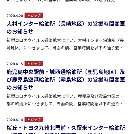
縮して営業させて頂きます。 お客様のご理解を賜りますよう、
何卒、お願い申し上げます。 ■トヨタ九州北門前給油所（福岡
トピック
2020.4.20
県宮若市四郎丸1579-3） 5月1日（金）~2日（土） ...
大村インター給油所（長崎地区）の営業時間変更
のお知らせ
新型コロナウイルス感染拡大に伴い、大村インター給油所（長
崎地区）につきまして、当面の間、営業時間を以下の通り変
更・短縮して営業させて頂きます。 お客様のご理解を賜ります
よう、何卒、お願い申し上げます。 （4月25日から） ■大村イ
トピック
2020.4.15
ンター給油所（長崎県大村市池田2-336-1） 月~金...
鹿児島中央駅前・城西通給油所（鹿児島地区）及
び鹿児島空港給油所（霧島地区）の営業時間変更
のお知らせ
新型コロナウイルス感染拡大に伴い、鹿児島及び霧島地区の一
部の給油所につきまして、当面の間、営業時間を以下の通り短
縮して営業させて頂きます。 お客様のご理解を賜りますよう、
何卒、お願い申し上げます。 （4月16日から） ■鹿児島空港給
トピック
2020.4.14
油所（霧島市溝辺町麓２８７－１） 7:00～20:0...
桜丘・トヨタ九州北門前・久留米インター給油所